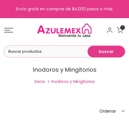
Saltar
Envío gratis en compras de $4,000 pesos o más.
al
contenido
0
buscar
Inodoros y Mingitorios
Inicio
Inodoros y Mingitorios
Ordenar