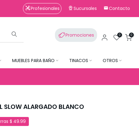
Profesionales
Sucursales
Contacto
Promociones
0
0
MUEBLES PARA BAÑO
TINACOS
OTROS
7SL SLOW ALARGADO BLANCO
rras $ 49.99