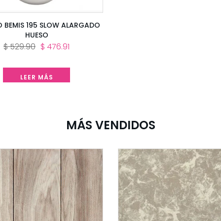
O BEMIS 195 SLOW ALARGADO
HUESO
$ 529.90
$ 476.91
LEER MÁS
MÁS VENDIDOS