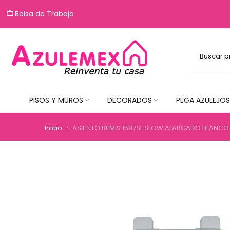
Saltar
Bolsa de Trabajo
al
contenido
PISOS Y MUROS
DECORADOS
PEGA AZULEJOS
Inicio
ASIENTO BEMIS 1587SL SLOW ALARGADO BLANCO