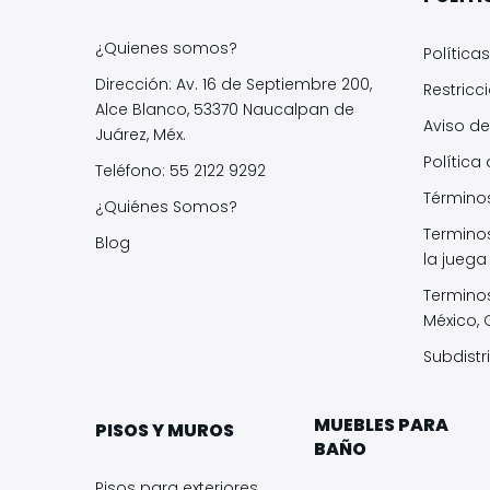
¿Quienes somos?
Política
Dirección: Av. 16 de Septiembre 200,
Restricc
Alce Blanco, 53370 Naucalpan de
Aviso de
Juárez, Méx.
Política
Teléfono: 55 2122 9292
Términos
¿Quiénes Somos?
Termino
Blog
la juega
Termino
México,
Subdistr
MUEBLES PARA
PISOS Y MUROS
BAÑO
Pisos para exteriores