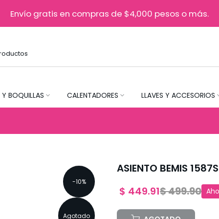
Envío gratis en compras de $4,000 pesos o más.
 Y BOQUILLAS
CALENTADORES
LLAVES Y ACCESORIOS
ASIENTO BEMIS 158
-10%
$ 449.91
$ 499.90
Aho
Agotado