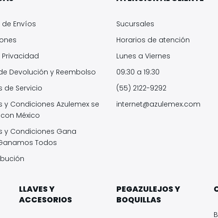
s de Envíos
Sucursales
iones
Horarios de atención
 Privacidad
Lunes a Viernes
 de Devolución y Reembolso
09:30 a 19:30
 de Servicio
(55) 2122-9292
s y Condiciones Azulemex se
internet@azulemex.com
 con México
s y Condiciones Gana
 Ganamos Todos
ibución
LLAVES Y
PEGAZULEJOS Y
ACCESORIOS
BOQUILLAS
B