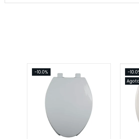
-10.0%
-10.0
Agot