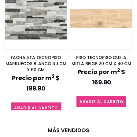
FACHALETA TECNOPISO
PISO TECNOPISO DUELA
X
MARRUECOS BLANCO 30 CM
MITLA BEIGE 20 CM X 60 CM
X 60 CM
2
Precio por m
$
2
Precio por m
$
169.90
199.90
AÑADIR AL CARRITO
AÑADIR AL CARRITO
MÁS VENDIDOS