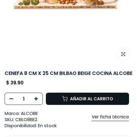
Haz clic p
CENEFA 8 CM X 25 CM BILBAO BEIGE COCINA ALCOBE
$ 39.90
AÑADIR AL CARRITO
Marca:
ALCOBE
Ver ficha técnica
SKU:
CBLO8BE2
Disponibilidad:
En stock