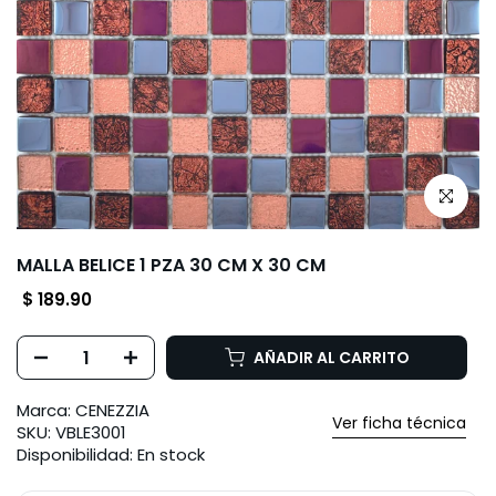
Haz clic p
MALLA BELICE 1 PZA 30 CM X 30 CM
$ 189.90
AÑADIR AL CARRITO
Marca:
CENEZZIA
Ver ficha técnica
SKU:
VBLE3001
Disponibilidad:
En stock