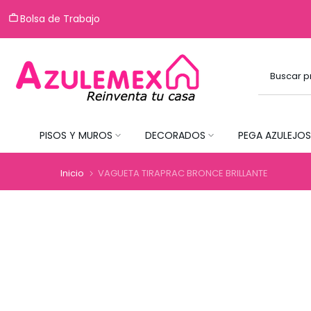
Saltar
Bolsa de Trabajo
al
contenido
PISOS Y MUROS
DECORADOS
PEGA AZULEJOS
Inicio
VAGUETA TIRAPRAC BRONCE BRILLANTE