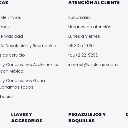
CAS
ATENCIÓN AL CLIENTE
s de Envíos
Sucursales
iones
Horarios de atención
 Privacidad
Lunes a Viernes
 de Devolución y Reembolso
09:30 a 19:30
 de Servicio
(55) 2122-9292
s y Condiciones Azulemex se
internet@azulemex.com
 con México
s y Condiciones Gana
 Ganamos Todos
ibución
LLAVES Y
PEGAZULEJOS Y
ACCESORIOS
BOQUILLAS