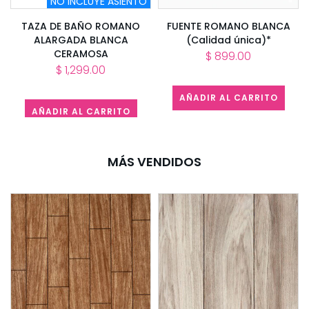
NO INCLUYE ASIENTO
C
TAZA DE BAÑO ROMANO
FUENTE ROMANO BLANCA
ALARGADA BLANCA
(Calidad única)*
CERAMOSA
$ 899.00
$ 1,299.00
AÑADIR AL CARRITO
AÑADIR AL CARRITO
MÁS VENDIDOS